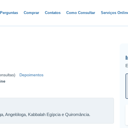
Perguntas
Comprar
Contatos
Como Consultar
Serviços Onli
E
onsultas)
Depoimentos
ine
ga, Angelóloga, Kabbalah Egípcia e Quiromância.