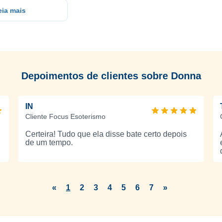
eia mais
Depoimentos de clientes sobre Donna
IN
Cliente Focus Esoterismo
Certeira! Tudo que ela disse bate certo depois
de um tempo.
«
1
2
3
4
5
6
7
»