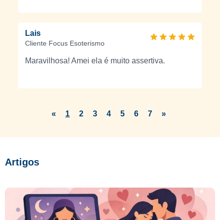
Lais
Cliente Focus Esoterismo
Maravilhosa! Amei ela é muito assertiva.
«
1
2
3
4
5
6
7
»
Artigos